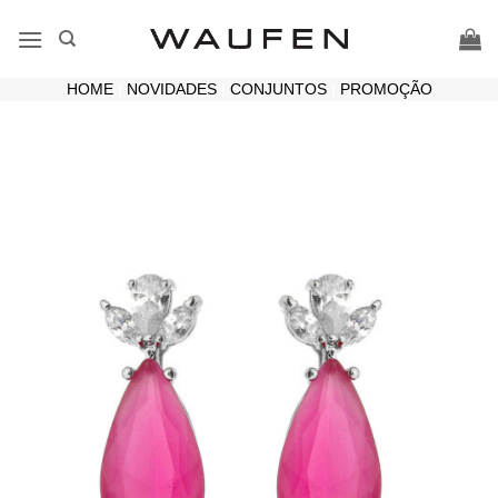
Skip
to
content
HOME
|
NOVIDADES
|
CONJUNTOS
|
PROMOÇÃO