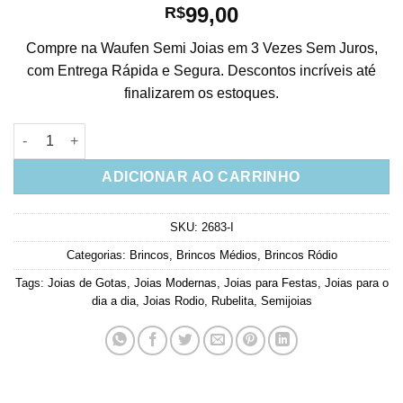
99,00
R$
Compre na Waufen Semi Joias em 3 Vezes Sem Juros,
com Entrega Rápida e Segura. Descontos incríveis até
finalizarem os estoques.
Brinco Gota Alongada Rubi Com Cristal E Banho De Rodio Semi
ADICIONAR AO CARRINHO
SKU:
2683-I
Categorias:
Brincos
,
Brincos Médios
,
Brincos Ródio
Tags:
Joias de Gotas
,
Joias Modernas
,
Joias para Festas
,
Joias para o
dia a dia
,
Joias Rodio
,
Rubelita
,
Semijoias