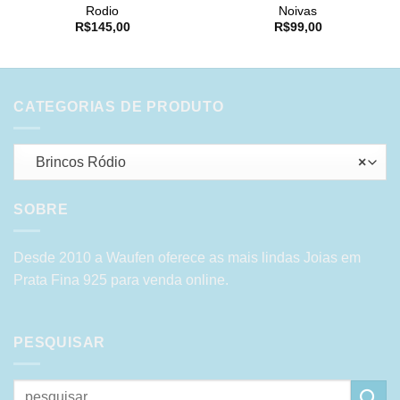
Rodio
Noivas
R$
145,00
R$
99,00
CATEGORIAS DE PRODUTO
Brincos Ródio
×
SOBRE
Desde 2010 a Waufen oferece as mais lindas Joias em
Prata Fina 925 para venda online.
PESQUISAR
Pesquisar