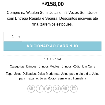
158,00
R$
Compre na Waufen Semi Joias em 3 Vezes Sem Juros,
com Entrega Rápida e Segura. Descontos incríveis até
finalizarem os estoques.
Ear Cuff Prata Moderno Com Movimento E Zirconias Verdes Joi
ADICIONAR AO CARRINHO
SKU:
2709-I
Categorias:
Brincos
,
Brincos Médios
,
Brincos Ródio
,
Ear Cuffs
Tags:
Joias Delicadas
,
Joias Modernas
,
Joias para o dia a dia
,
Joias
para Trabalho
,
Joias Rodio
,
Semijoias
,
Turmalina