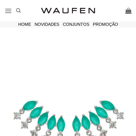
Skip
to
content
HOME
|
NOVIDADES
|
CONJUNTOS
|
PROMOÇÃO