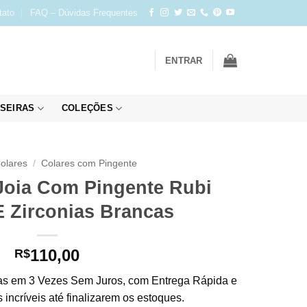
tato
FAQ – Dúvidas Frequentes
ENTRAR
SEIRAS
COLEÇÕES
olares
/
Colares com Pingente
 Joia Com Pingente Rubi
E Zirconias Brancas
110,00
R$
s em 3 Vezes Sem Juros, com Entrega Rápida e
incríveis até finalizarem os estoques.