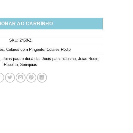
e Rubi Leitoso E Zirconias Brancas quantidade
IONAR AO CARRINHO
SKU:
2458-Z
res
,
Colares com Pingente
,
Colares Ródio
l
,
Joias para o dia a dia
,
Joias para Trabalho
,
Joias Rodio
,
Rubelita
,
Semijoias