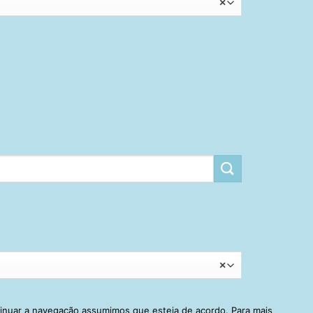
×
×
tinuar a navegação assumimos que esteja de acordo. Para mais