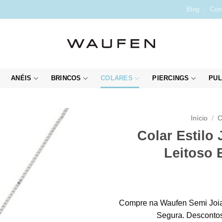
Blog
Con
ANÉIS
BRINCOS
COLARES
PIERCINGS
PUL
Início
/
C
Colar Estilo
Leitoso 
Compre na Waufen Semi Joia
Segura. Descontos 