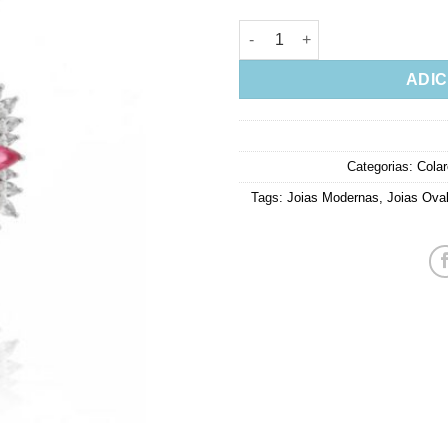
Colar Estilo Joia Com Pingent
ADIC
Categorias:
Cola
Tags:
Joias Modernas
,
Joias Ova