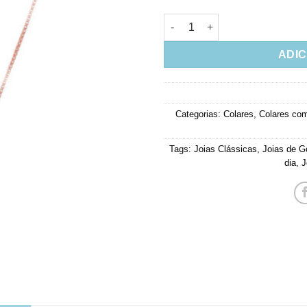
Colar Prata 925 Gotinha Tanz
ADIC
Categorias:
Colares
,
Colares com
Tags:
Joias Clássicas
,
Joias de G
dia
,
J