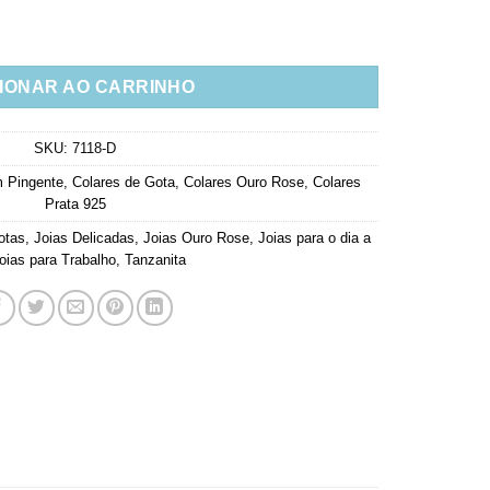
anita Banho de Ouro Rose Joia De Luxo quantidade
IONAR AO CARRINHO
SKU:
7118-D
 Pingente
,
Colares de Gota
,
Colares Ouro Rose
,
Colares
Prata 925
otas
,
Joias Delicadas
,
Joias Ouro Rose
,
Joias para o dia a
oias para Trabalho
,
Tanzanita