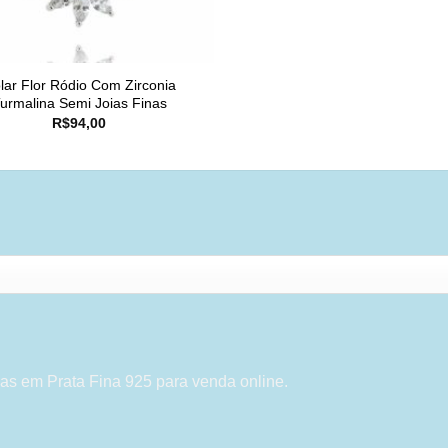
lar Flor Ródio Com Zirconia
urmalina Semi Joias Finas
R$
94,00
as em Prata Fina 925 para venda online.