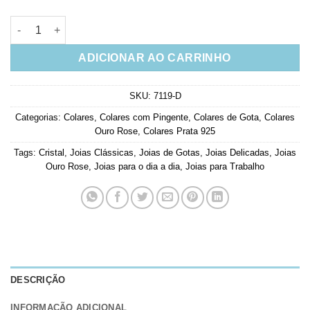
Colar Prata 925 Gotinha Cristal Banho de Ouro Rose Joia De L
ADICIONAR AO CARRINHO
SKU:
7119-D
Categorias:
Colares
,
Colares com Pingente
,
Colares de Gota
,
Colares
Ouro Rose
,
Colares Prata 925
Tags:
Cristal
,
Joias Clássicas
,
Joias de Gotas
,
Joias Delicadas
,
Joias
Ouro Rose
,
Joias para o dia a dia
,
Joias para Trabalho
DESCRIÇÃO
INFORMAÇÃO ADICIONAL