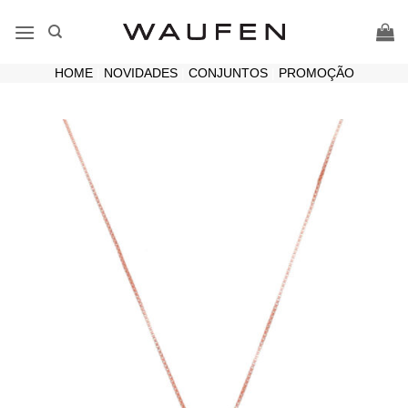
Skip
to
content
HOME
|
NOVIDADES
|
CONJUNTOS
|
PROMOÇÃO