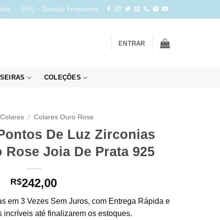
tato
FAQ – Dúvidas Frequentes
ENTRAR
SEIRAS
COLEÇÕES
Colares
/
Colares Ouro Rose
Pontos De Luz Zirconias
 Rose Joia De Prata 925
242,00
R$
s em 3 Vezes Sem Juros, com Entrega Rápida e
incríveis até finalizarem os estoques.