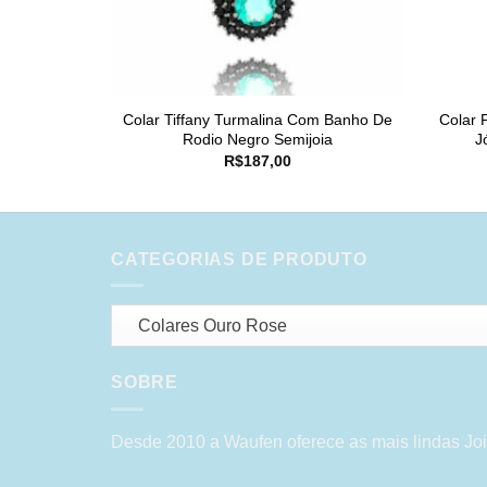
Colar Tiffany Turmalina Com Banho De
Colar 
Rodio Negro Semijoia
J
R$
187,00
CATEGORIAS DE PRODUTO
Colares Ouro Rose
SOBRE
Desde 2010 a Waufen oferece as mais lindas Joi