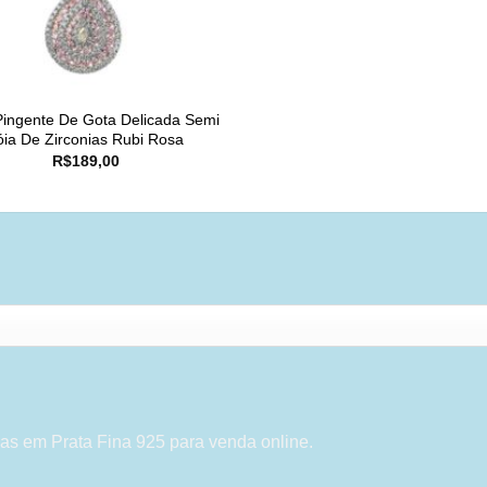
Pingente De Gota Delicada Semi
óia De Zirconias Rubi Rosa
R$
189,00
as em Prata Fina 925 para venda online.