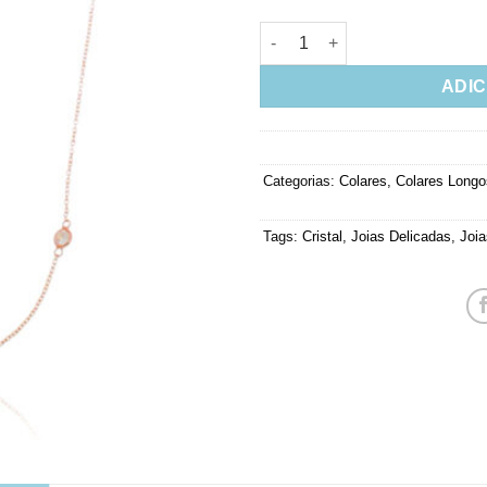
Colar Longo Pontos De Luz Zi
ADIC
Categorias:
Colares
,
Colares Longo
Tags:
Cristal
,
Joias Delicadas
,
Joi