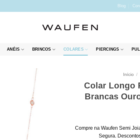
Blog
Con
ANÉIS
BRINCOS
COLARES
PIERCINGS
PUL
Início
/
Colar Longo 
Brancas Ouro
Compre na Waufen Semi Joia
Segura. Descontos 