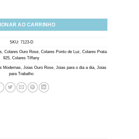
rconias Brancas Ouro Rose Joia De Prata 925 quantidade
IONAR AO CARRINHO
SKU:
7123-D
s
,
Colares Ouro Rose
,
Colares Ponto de Luz
,
Colares Prata
925
,
Colares Tiffany
as Modernas
,
Joias Ouro Rose
,
Joias para o dia a dia
,
Joias
para Trabalho