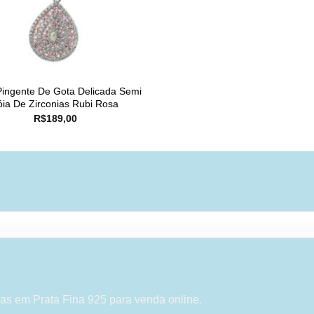
Pingente De Gota Delicada Semi
óia De Zirconias Rubi Rosa
R$
189,00
as em Prata Fina 925 para venda online.