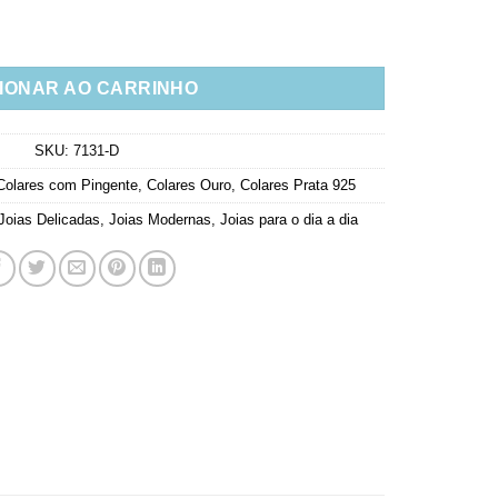
ta Por Zirconias Prata 925 Banho Ouro quantidade
IONAR AO CARRINHO
SKU:
7131-D
Colares com Pingente
,
Colares Ouro
,
Colares Prata 925
Joias Delicadas
,
Joias Modernas
,
Joias para o dia a dia