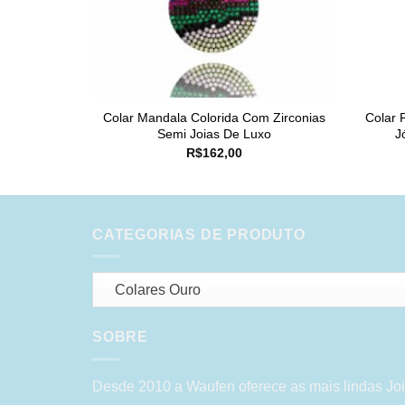
Colar Mandala Colorida Com Zirconias
Colar 
Semi Joias De Luxo
J
R$
162,00
CATEGORIAS DE PRODUTO
Colares Ouro
SOBRE
Desde 2010 a Waufen oferece as mais lindas Joi