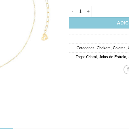
Choker De Estrela Fosca Envol
ADIC
Categorias:
Chokers
,
Colares
,
Tags:
Cristal
,
Joias de Estrela
,