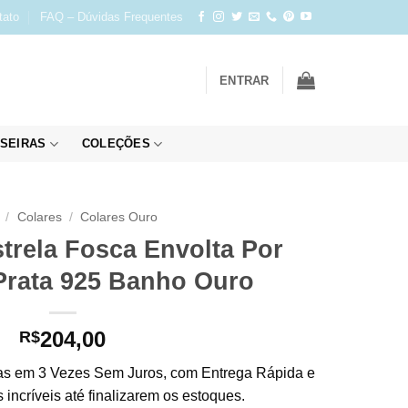
tato
FAQ – Dúvidas Frequentes
ENTRAR
SEIRAS
COLEÇÕES
/
Colares
/
Colares Ouro
trela Fosca Envolta Por
Prata 925 Banho Ouro
204,00
R$
s em 3 Vezes Sem Juros, com Entrega Rápida e
incríveis até finalizarem os estoques.