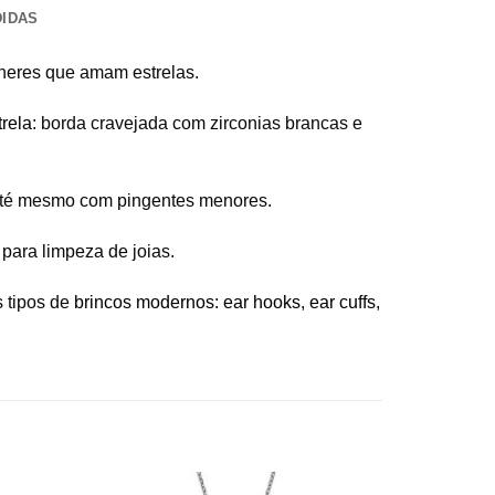
DIDAS
lheres que amam estrelas.
rela
: borda cravejada com zirconias brancas e
 até mesmo com pingentes menores.
para limpeza de joias.
s tipos de
brincos modernos
:
ear hooks
,
ear cuffs
,