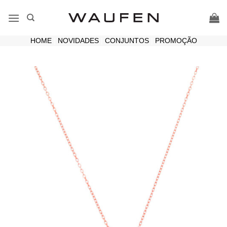
Skip
to
content
HOME
|
NOVIDADES
|
CONJUNTOS
|
PROMOÇÃO