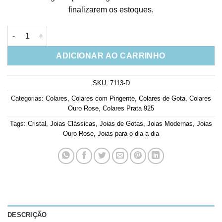
finalizarem os estoques.
Colar Gotinha Alongada Cristal Com Banho De Ouro Rose Joias
ADICIONAR AO CARRINHO
SKU:
7113-D
Categorias:
Colares
,
Colares com Pingente
,
Colares de Gota
,
Colares
Ouro Rose
,
Colares Prata 925
Tags:
Cristal
,
Joias Clássicas
,
Joias de Gotas
,
Joias Modernas
,
Joias
Ouro Rose
,
Joias para o dia a dia
DESCRIÇÃO