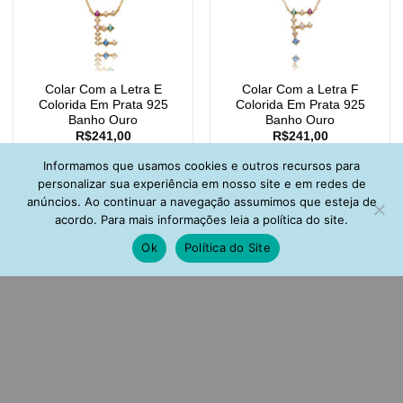
Colar Com a Letra E
Colar Com a Letra F
Colorida Em Prata 925
Colorida Em Prata 925
Banho Ouro
Banho Ouro
R$
241,00
R$
241,00
Informamos que usamos cookies e outros recursos para
personalizar sua experiência em nosso site e em redes de
anúncios. Ao continuar a navegação assumimos que esteja de
acordo. Para mais informações leia a política do site.
Ok
Política do Site
Colar Com a Letra G
Colar Com a Letra I
Colorida Em Prata 925
Colorida Em Prata 925