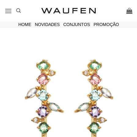
Skip
to
content
HOME
|
NOVIDADES
|
CONJUNTOS
|
PROMOÇÃO