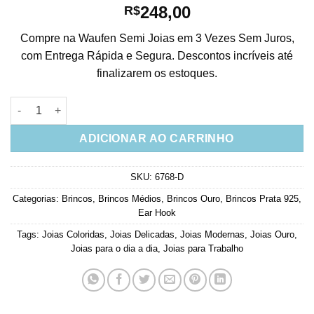
248,00
R$
Compre na Waufen Semi Joias em 3 Vezes Sem Juros,
com Entrega Rápida e Segura. Descontos incríveis até
finalizarem os estoques.
Ear Hook Colorido De Prata 925 Luxuoso Banhado Em Ouro qu
ADICIONAR AO CARRINHO
SKU:
6768-D
Categorias:
Brincos
,
Brincos Médios
,
Brincos Ouro
,
Brincos Prata 925
,
Ear Hook
Tags:
Joias Coloridas
,
Joias Delicadas
,
Joias Modernas
,
Joias Ouro
,
Joias para o dia a dia
,
Joias para Trabalho