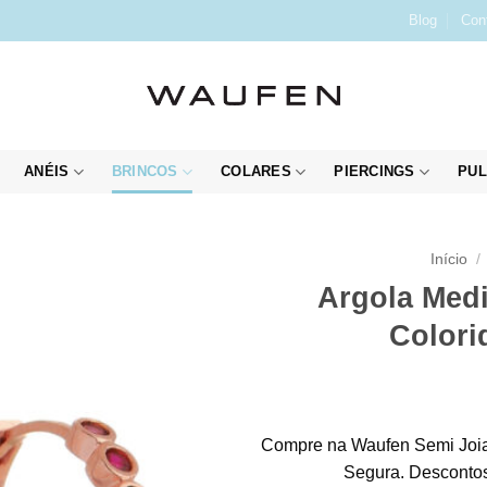
Blog
Con
ANÉIS
BRINCOS
COLARES
PIERCINGS
PUL
Início
/
Argola Medi
Colori
Compre na Waufen Semi Joia
Segura. Descontos 