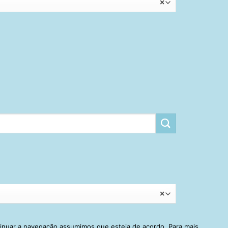
×
×
tinuar a navegação assumimos que esteja de acordo. Para mais