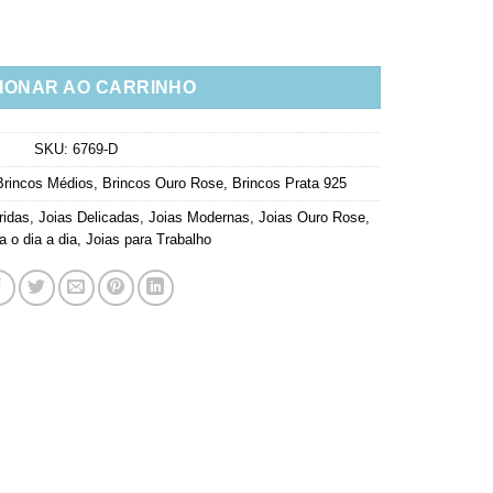
esa Colorida Prata 925 Rose quantidade
IONAR AO CARRINHO
SKU:
6769-D
Brincos Médios
,
Brincos Ouro Rose
,
Brincos Prata 925
ridas
,
Joias Delicadas
,
Joias Modernas
,
Joias Ouro Rose
,
a o dia a dia
,
Joias para Trabalho