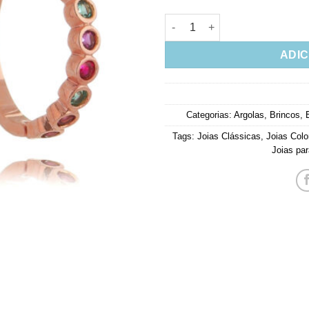
Argola Media De Cravação Ingl
ADIC
Categorias:
Argolas
,
Brincos
,
Tags:
Joias Clássicas
,
Joias Colo
Joias par