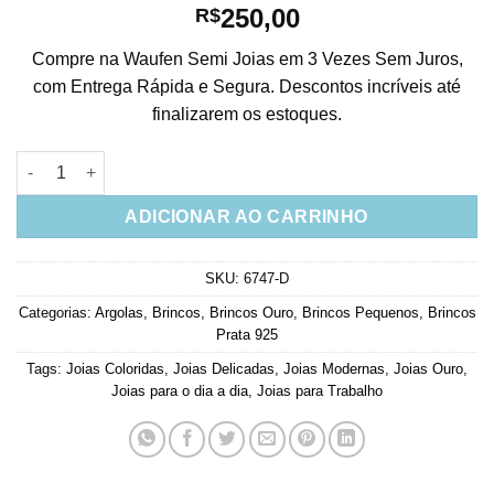
250,00
R$
Compre na Waufen Semi Joias em 3 Vezes Sem Juros,
com Entrega Rápida e Segura. Descontos incríveis até
finalizarem os estoques.
Argola Colorida Cristais Geometricos Em Prata 925 Banho Our
ADICIONAR AO CARRINHO
SKU:
6747-D
Categorias:
Argolas
,
Brincos
,
Brincos Ouro
,
Brincos Pequenos
,
Brincos
Prata 925
Tags:
Joias Coloridas
,
Joias Delicadas
,
Joias Modernas
,
Joias Ouro
,
Joias para o dia a dia
,
Joias para Trabalho