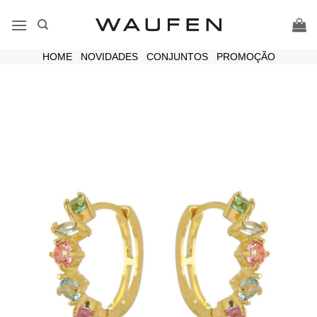
Skip
to
content
HOME
|
NOVIDADES
|
CONJUNTOS
|
PROMOÇÃO