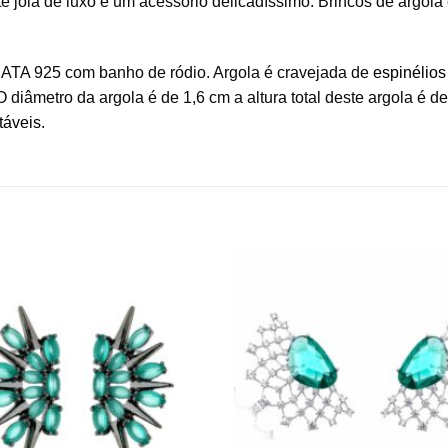
e joia de luxo é um acessório delicadíssimo. Brincos de argol
RATA 925 com banho de ródio. Argola é cravejada de
espinélios
 diâmetro da argola é de 1,6 cm a altura total deste argola é d
táveis
.