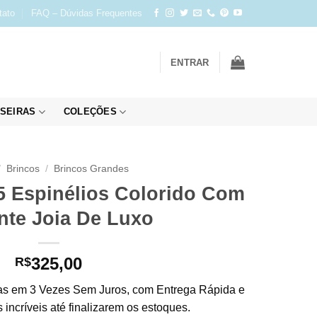
tato
FAQ – Dúvidas Frequentes
ENTRAR
SEIRAS
COLEÇÕES
/
Brincos
/
Brincos Grandes
5 Espinélios Colorido Com
nte Joia De Luxo
325,00
R$
s em 3 Vezes Sem Juros, com Entrega Rápida e
incríveis até finalizarem os estoques.