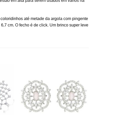
a estão em alta para serem usados em vários na
 coloridinhos
até metade da argola com pingente
e 6,7 cm. O fecho é de click. Um
brinco super leve