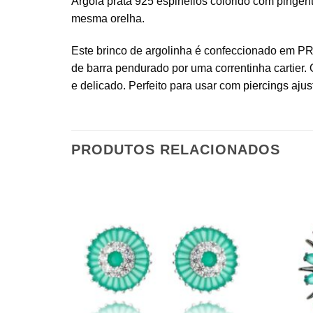
Argola prata 925
espinélios colorido com pingent
mesma orelha.
Este brinco de argolinha é confeccionado em P
de barra pendurado por uma correntinha cartier. O
e delicado. Perfeito para usar com
piercings ajus
PRODUTOS RELACIONADOS