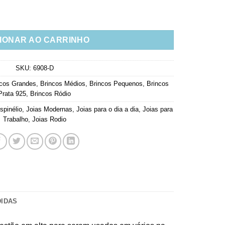
olorido Com Pingente Joia De Luxo quantidade
IONAR AO CARRINHO
SKU:
6908-D
ncos Grandes
,
Brincos Médios
,
Brincos Pequenos
,
Brincos
Prata 925
,
Brincos Ródio
spinélio
,
Joias Modernas
,
Joias para o dia a dia
,
Joias para
Trabalho
,
Joias Rodio
DIDAS