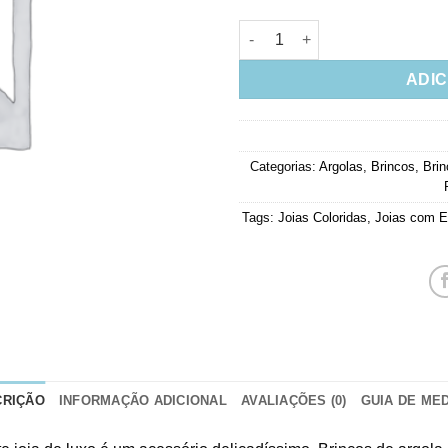
Argola Prata 925 Espinélios C
ADIC
Categorias:
Argolas
,
Brincos
,
Bri
Tags:
Joias Coloridas
,
Joias com E
CRIÇÃO
INFORMAÇÃO ADICIONAL
AVALIAÇÕES (0)
GUIA DE ME