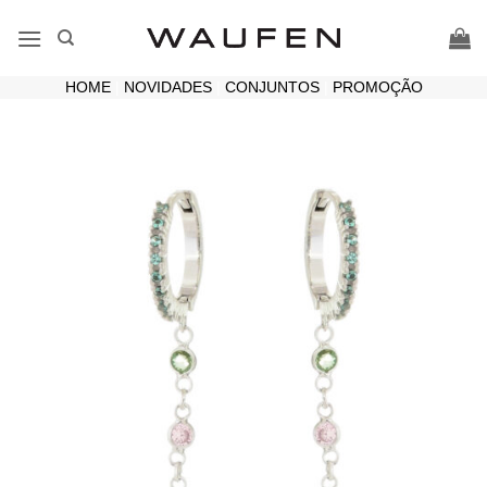
Skip
to
content
HOME
|
NOVIDADES
|
CONJUNTOS
|
PROMOÇÃO