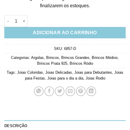
finalizarem os estoques.
Argola Delicada Turmalina Com Corrente Colorida Prata 925 B
ADICIONAR AO CARRINHO
SKU:
6857-D
Categorias:
Argolas
,
Brincos
,
Brincos Grandes
,
Brincos Médios
,
Brincos Prata 925
,
Brincos Ródio
Tags:
Joias Coloridas
,
Joias Delicadas
,
Joias para Debutantes
,
Joias
para Festas
,
Joias para o dia a dia
,
Joias Rodio
DESCRIÇÃO