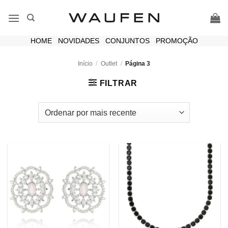
Skip
to
content
HOME
|
NOVIDADES
|
CONJUNTOS
|
PROMOÇÃO
Início
/
Outlet
/
Página 3
FILTRAR