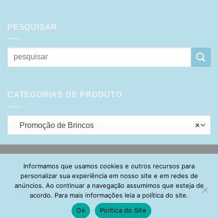
PESQUISAR
Pesquisar
por:
CATEGORIAS DE PRODUTO
Promoção de Brincos
×
Visa
PayPal
Stripe
MasterCard
Cash
Informamos que usamos cookies e outros recursos para
On
personalizar sua experiência em nosso site e em redes de
HOME
SOBRE
POLÍTICA DE PRIVACIDADE
ENTREGA
Delivery
anúncios. Ao continuar a navegação assumimos que esteja de
TROCA E DEVOLUÇÃO
GARANTIA
FAQ
CARRINHO
acordo. Para mais informações leia a política do site.
MINHA CONTA
CONTATO
Ok
Política do Site