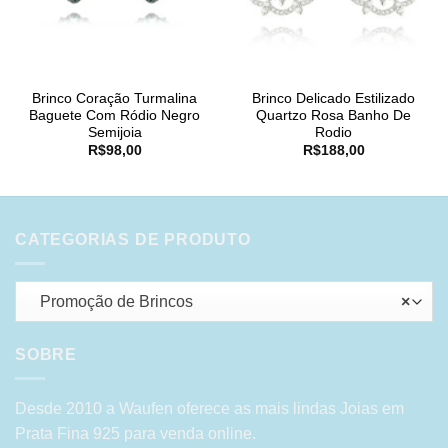
Brinco Coração Turmalina
Brinco Delicado Estilizado
Baguete Com Ródio Negro
Quartzo Rosa Banho De
Semijoia
Rodio
R$
98,00
R$
188,00
CATEGORIAS DE PRODUTO
Promoção de Brincos
×
SOBRE
Desde 2010 a Waufen oferece as mais lindas Joias em
Prata Fina 925 para venda online.