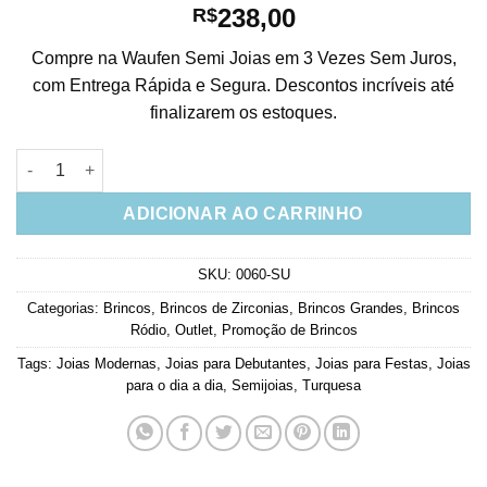
238,00
R$
Compre na Waufen Semi Joias em 3 Vezes Sem Juros,
com Entrega Rápida e Segura. Descontos incríveis até
finalizarem os estoques.
Brinco Grande Semi Joia Turquesa E Cristal Ródio Branco qua
ADICIONAR AO CARRINHO
SKU:
0060-SU
Categorias:
Brincos
,
Brincos de Zirconias
,
Brincos Grandes
,
Brincos
Ródio
,
Outlet
,
Promoção de Brincos
Tags:
Joias Modernas
,
Joias para Debutantes
,
Joias para Festas
,
Joias
para o dia a dia
,
Semijoias
,
Turquesa