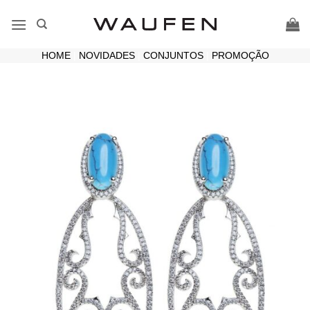
Skip
to
content
HOME
|
NOVIDADES
|
CONJUNTOS
|
PROMOÇÃO