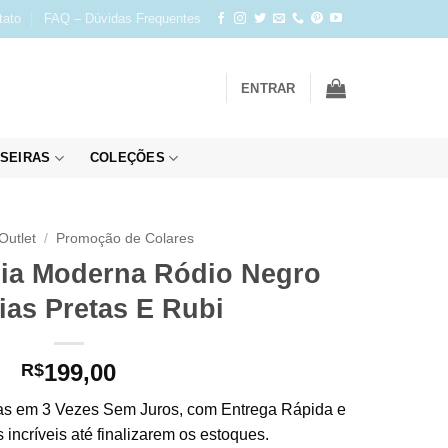
tato
FAQ – Dúvidas Frequentes
ENTRAR
SEIRAS
COLEÇÕES
Outlet
/
Promoção de Colares
óia Moderna Ródio Negro
ias Pretas E Rubi
199,00
R$
s em 3 Vezes Sem Juros, com Entrega Rápida e
incríveis até finalizarem os estoques.