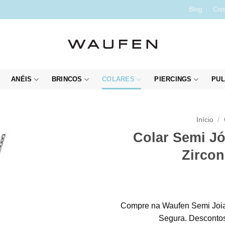
Blog
Con
ANÉIS
BRINCOS
COLARES
PIERCINGS
PUL
Início
/
Colar Semi J
Zircon
Compre na Waufen Semi Joia
Segura. Descontos 