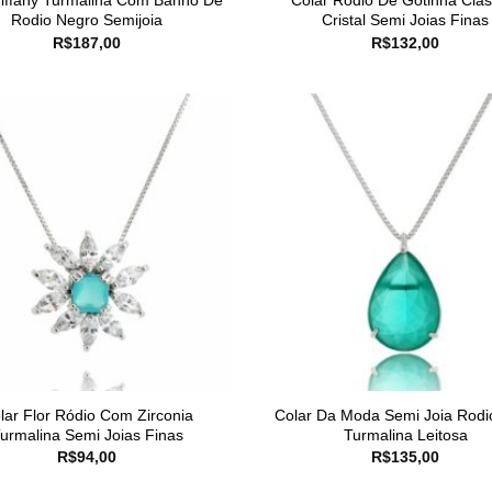
Tiffany Turmalina Com Banho De
Colar Rodio De Gotinha Clas
Rodio Negro Semijoia
Cristal Semi Joias Finas
R$
187,00
R$
132,00
lar Flor Ródio Com Zirconia
Colar Da Moda Semi Joia Rodi
urmalina Semi Joias Finas
Turmalina Leitosa
R$
94,00
R$
135,00