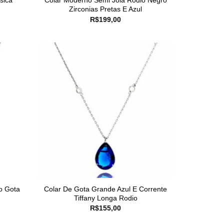
sica
Colar Moderno Semi Jóia Ródio Negro
Zirconias Pretas E Azul
R$
199,00
o Gota
Colar De Gota Grande Azul E Corrente
Tiffany Longa Rodio
R$
155,00