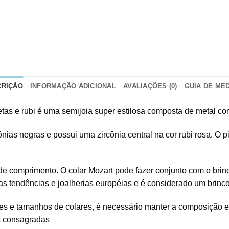
CRIÇÃO
INFORMAÇÃO ADICIONAL
AVALIAÇÕES (0)
GUIA DE ME
etas e rubi é uma semijoia super estilosa composta de metal c
nias negras e possui uma zircônia central na cor rubi rosa. O p
 de comprimento. O colar Mozart pode fazer conjunto com o b
as tendências e joalherias européias e é considerado um brinco
ores e tamanhos de colares, é necessário manter a composição 
as consagradas