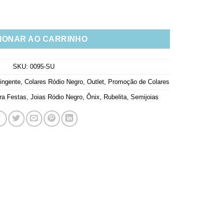
 Negro Zirconias Pretas E Rubi quantidade
IONAR AO CARRINHO
SKU:
0095-SU
ingente
,
Colares Ródio Negro
,
Outlet
,
Promoção de Colares
ra Festas
,
Joias Ródio Negro
,
Ônix
,
Rubelita
,
Semijoias