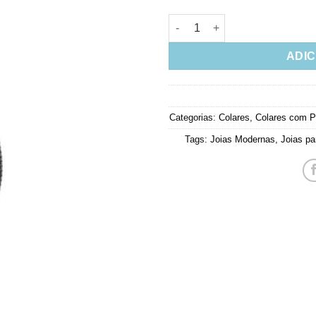
Colar Semi Jóia Moderna Ródio
ADIC
Categorias:
Colares
,
Colares com P
Tags:
Joias Modernas
,
Joias pa