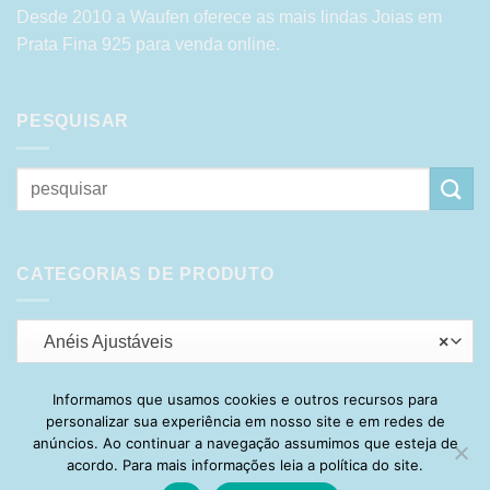
Desde 2010 a Waufen oferece as mais lindas Joias em
Prata Fina 925 para venda online.
PESQUISAR
Pesquisar
por:
CATEGORIAS DE PRODUTO
Anéis Ajustáveis
×
Informamos que usamos cookies e outros recursos para
personalizar sua experiência em nosso site e em redes de
Visa
PayPal
Stripe
MasterCard
Cash
anúncios. Ao continuar a navegação assumimos que esteja de
On
acordo. Para mais informações leia a política do site.
HOME
SOBRE
POLÍTICA DE PRIVACIDADE
ENTREGA
Delivery
TROCA E DEVOLUÇÃO
GARANTIA
FAQ
CARRINHO