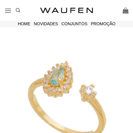
Skip
to
content
HOME
|
NOVIDADES
|
CONJUNTOS
|
PROMOÇÃO