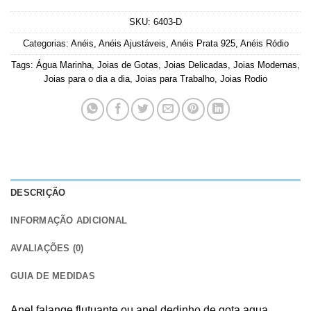
SKU:
6403-D
Categorias:
Anéis
,
Anéis Ajustáveis
,
Anéis Prata 925
,
Anéis Ródio
Tags:
Água Marinha
,
Joias de Gotas
,
Joias Delicadas
,
Joias Modernas
,
Joias para o dia a dia
,
Joias para Trabalho
,
Joias Rodio
DESCRIÇÃO
INFORMAÇÃO ADICIONAL
AVALIAÇÕES (0)
GUIA DE MEDIDAS
Anel falange flutuante ou anel dedinho de gota agua