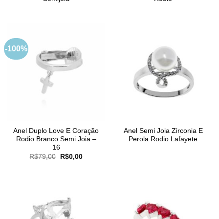
-100%
Anel Duplo Love E Coração
Anel Semi Joia Zirconia E
Rodio Branco Semi Joia –
Perola Rodio Lafayete
16
O
O
R$
79,00
R$
0,00
preço
preço
original
atual
era:
é:
R$79,00.
R$0,00.