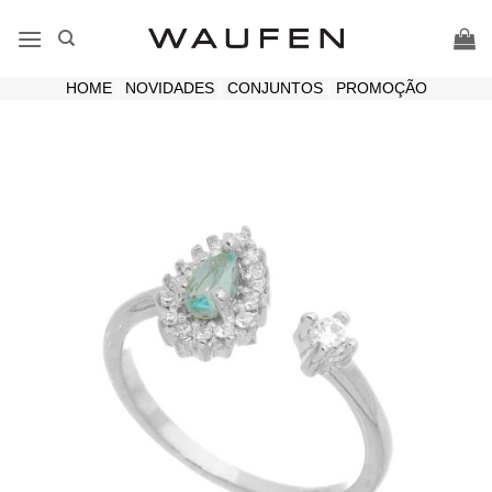
Skip
to
content
HOME
|
NOVIDADES
|
CONJUNTOS
|
PROMOÇÃO