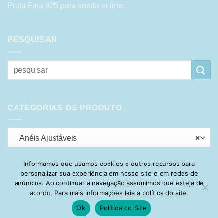
Prata Fina 925 para venda online.
PESQUISAR
Pesquisar
por:
CATEGORIAS DE PRODUTO
Anéis Ajustáveis
×
Informamos que usamos cookies e outros recursos para
personalizar sua experiência em nosso site e em redes de
Visa
PayPal
Stripe
MasterCard
Cash
anúncios. Ao continuar a navegação assumimos que esteja de
On
acordo. Para mais informações leia a política do site.
HOME
SOBRE
POLÍTICA DE PRIVACIDADE
ENTREGA
Delivery
TROCA E DEVOLUÇÃO
GARANTIA
FAQ
CARRINHO
Ok
Política do Site
MINHA CONTA
CONTATO