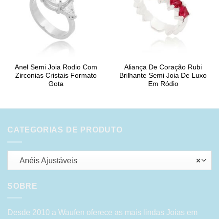
Anel Semi Joia Rodio Com
Aliança De Coração Rubi
Zirconias Cristais Formato
Brilhante Semi Joia De Luxo
Gota
Em Ródio
CATEGORIAS DE PRODUTO
Anéis Ajustáveis
×
SOBRE
Desde 2010 a Waufen oferece as mais lindas Joias em