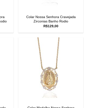
ora
Colar Nossa Senhora Cravejada
Rodio
Zirconias Banho Rodio
R$
129,00
jada
Colar Medalha Nossa Senhora