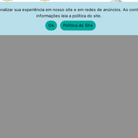
alizar sua experiência em nosso site e em redes de anúncios. Ao con
informações leia a política do site.
Ok
Política do Site
o De Corrente Com Pingente de
Gargantilha Ponto De Luz Zir
ruz Banho Ouro Semi Joia
Branca
R$
99,00
R$
99,00