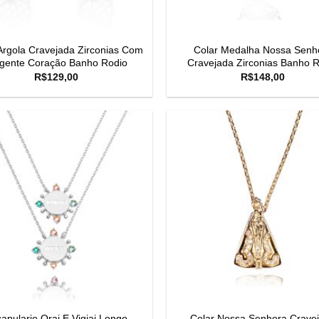
Argola Cravejada Zirconias Com
Colar Medalha Nossa Senh
ngente Coração Banho Rodio
Cravejada Zirconias Banho 
R$
129,00
R$
148,00
apulario Orai E Vigiai Longo
Colar Nossa Senhora Crave