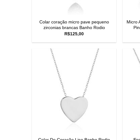
Colar coração micro pave pequeno
Micro 
zirconias brancas Banho Rodio
Pi
R$
125,00
Colar De Coração Liso Banho Rodio
Esc