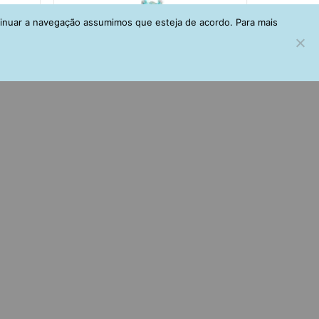
tinuar a navegação assumimos que esteja de acordo. Para mais
conia
Gargantilha Ponto De Luz Agua
Marinha
R$
99,00