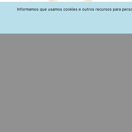
Informamos que usamos cookies e outros recursos para person
Argolinha De Zirconias Banho Ouro
Brinc
Semi Joia
C
R$
95,00