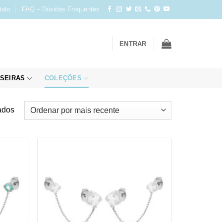
tato
FAQ – Dúvidas Frequentes
ENTRAR
SEIRAS
COLEÇÕES
Classificado
ados
por
mais
recente