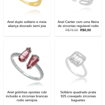
Anel duplo solitário e meia
Anel Cartier com uma fileira
aliança dourado semi joia
de zirconias regulavel rodio
O
O
R$
79,00
R$
0,00
preço
preço
original
atual
era:
é:
R$79,00.
R$0,00.
Anel gotinhas opostas rubi
Solitário quadrado prata
inclusão e zirconias brancas
925 cravejado zirconias
rodio semijoia
baguetes