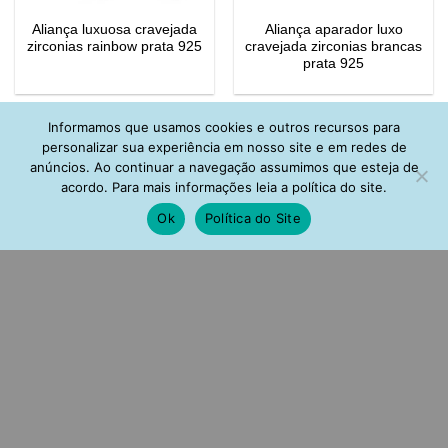
Aliança luxuosa cravejada
Aliança aparador luxo
zirconias rainbow prata 925
cravejada zirconias brancas
prata 925
Informamos que usamos cookies e outros recursos para
personalizar sua experiência em nosso site e em redes de
anúncios. Ao continuar a navegação assumimos que esteja de
acordo. Para mais informações leia a política do site.
Ok
Política do Site
Anel falange cravejado de
Anel falange cravejado de
zirconias brancas banho
zirconias brancas rodio
ouro
R$
87,00
R$
87,00