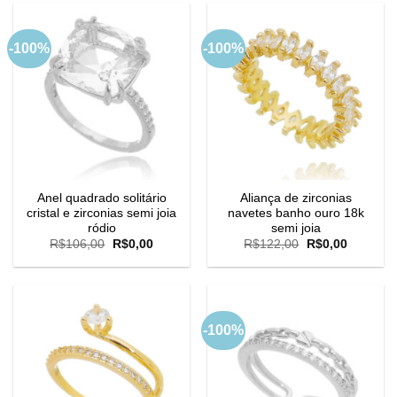
R$109,00.
R$0,00.
-100%
-100%
Anel quadrado solitário
Aliança de zirconias
cristal e zirconias semi joia
navetes banho ouro 18k
ródio
semi joia
O
O
O
O
R$
106,00
R$
0,00
R$
122,00
R$
0,00
preço
preço
preço
preço
original
atual
original
atual
era:
é:
era:
é:
R$106,00.
R$0,00.
R$122,00.
R$0,00.
-100%