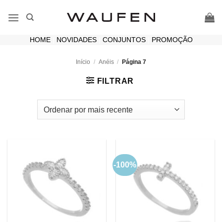
Skip
to
content
HOME
|
NOVIDADES
|
CONJUNTOS
|
PROMOÇÃO
Início
/
Anéis
/
Página 7
FILTRAR
-100%