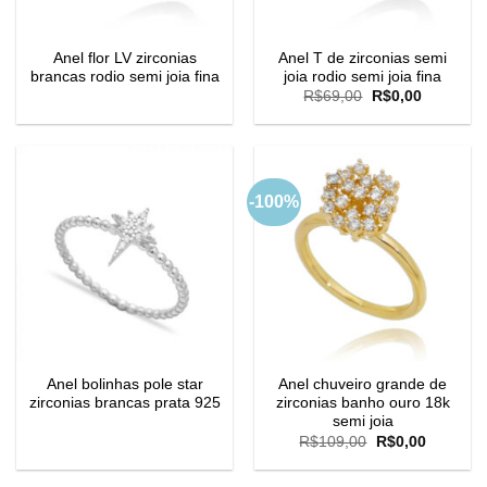
Anel flor LV zirconias
Anel T de zirconias semi
brancas rodio semi joia fina
joia rodio semi joia fina
O
O
R$
69,00
R$
0,00
preço
preço
original
atual
era:
é:
R$69,00.
R$0,00.
-100%
Anel bolinhas pole star
Anel chuveiro grande de
zirconias brancas prata 925
zirconias banho ouro 18k
semi joia
O
O
R$
109,00
R$
0,00
preço
preço
original
atual
era:
é: