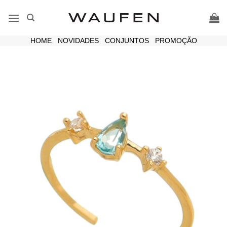
Skip
to
content
HOME
|
NOVIDADES
|
CONJUNTOS
|
PROMOÇÃO