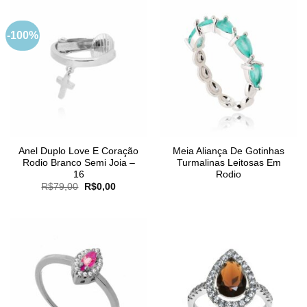
-100%
Anel Duplo Love E Coração
Meia Aliança De Gotinhas
Rodio Branco Semi Joia –
Turmalinas Leitosas Em
16
Rodio
O
O
R$
79,00
R$
0,00
preço
preço
original
atual
era:
é:
R$79,00.
R$0,00.