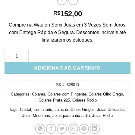
152,00
R$
Compre na Waufen Semi Joias em 3 Vezes Sem Juros,
com Entrega Rápida e Segura. Descontos incríveis até
finalizarem os estoques.
Colar De Olho Grego Esmaltada Verde Tiffany Cravejada De Zir
ADICIONAR AO CARRINHO
SKU:
6280-D
Categorias:
Colares
,
Colares com Pingente
,
Colares Olho Grego
,
Colares Prata 925
,
Colares Ródio
Tags:
Cristal
,
Esmaltado
,
Joias de Olhos Gregos
,
Joias Delicadas
,
Joias Modernas
,
Joias para o dia a dia
,
Joias Rodio