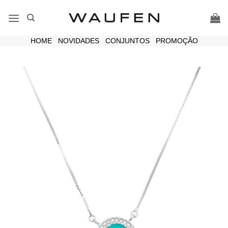
Skip
to
content
HOME
|
NOVIDADES
|
CONJUNTOS
|
PROMOÇÃO