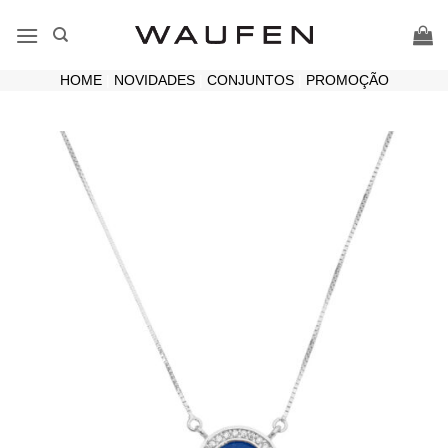
Skip
to
content
HOME
|
NOVIDADES
|
CONJUNTOS
|
PROMOÇÃO