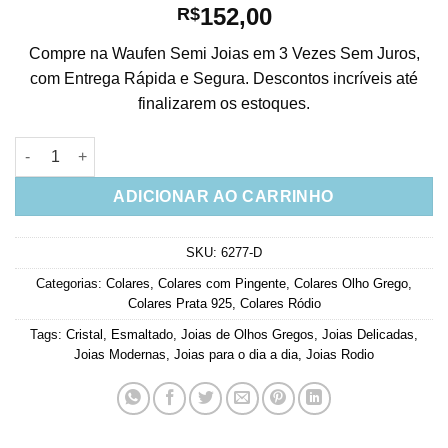
152,00
R$
Compre na Waufen Semi Joias em 3 Vezes Sem Juros,
com Entrega Rápida e Segura. Descontos incríveis até
finalizarem os estoques.
Colar De Olho Grego Esmaltada Azul Cravejada De Zirconias Pr
ADICIONAR AO CARRINHO
SKU:
6277-D
Categorias:
Colares
,
Colares com Pingente
,
Colares Olho Grego
,
Colares Prata 925
,
Colares Ródio
Tags:
Cristal
,
Esmaltado
,
Joias de Olhos Gregos
,
Joias Delicadas
,
Joias Modernas
,
Joias para o dia a dia
,
Joias Rodio