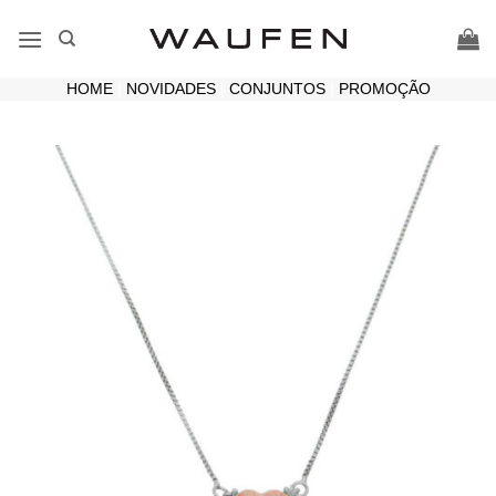
Skip
to
content
HOME
|
NOVIDADES
|
CONJUNTOS
|
PROMOÇÃO