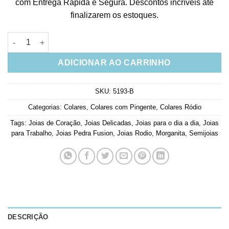
com Entrega Rápida e Segura. Descontos incríveis até
finalizarem os estoques.
Colar De Coração Morganita Fusion Premium Semi Joia Rodio 
ADICIONAR AO CARRINHO
SKU:
5193-B
Categorias:
Colares
,
Colares com Pingente
,
Colares Ródio
Tags:
Joias de Coração
,
Joias Delicadas
,
Joias para o dia a dia
,
Joias
para Trabalho
,
Joias Pedra Fusion
,
Joias Rodio
,
Morganita
,
Semijoias
DESCRIÇÃO