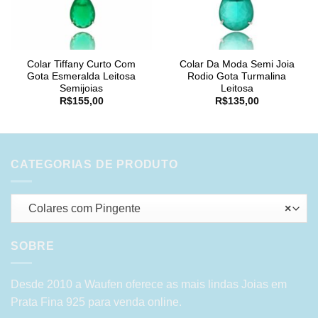
Colar Tiffany Curto Com
Colar Da Moda Semi Joia
Gota Esmeralda Leitosa
Rodio Gota Turmalina
Semijoias
Leitosa
R$
155,00
R$
135,00
CATEGORIAS DE PRODUTO
Colares com Pingente
×
SOBRE
Desde 2010 a Waufen oferece as mais lindas Joias em
Prata Fina 925 para venda online.