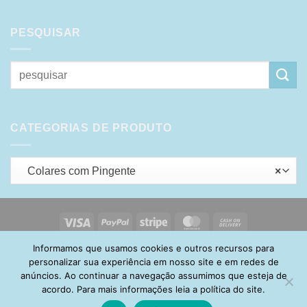
PESQUISAR
Pesquisar
por:
CATEGORIAS DE PRODUTO
Colares com Pingente
×
Visa
PayPal
Stripe
MasterCard
Cash
On
Informamos que usamos cookies e outros recursos para
HOME
SOBRE
POLÍTICA DE PRIVACIDADE
ENTREGA
Delivery
TROCA E DEVOLUÇÃO
GARANTIA
FAQ
CARRINHO
personalizar sua experiência em nosso site e em redes de
MINHA CONTA
CONTATO
anúncios. Ao continuar a navegação assumimos que esteja de
acordo. Para mais informações leia a política do site.