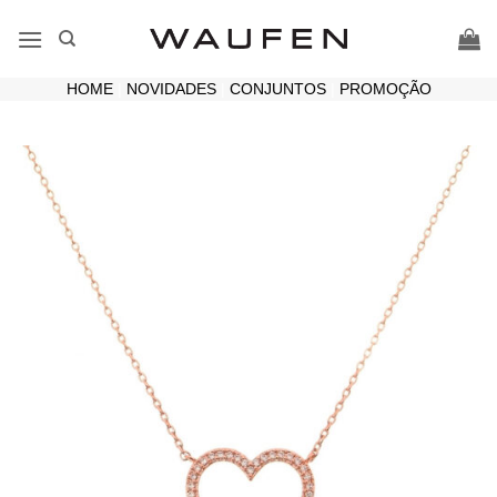
Skip
to
content
HOME
|
NOVIDADES
|
CONJUNTOS
|
PROMOÇÃO