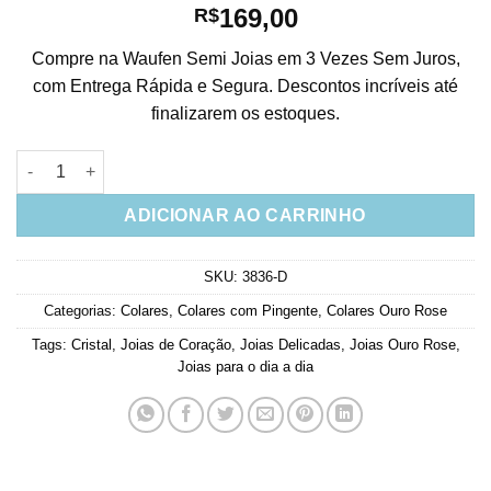
169,00
R$
Compre na Waufen Semi Joias em 3 Vezes Sem Juros,
com Entrega Rápida e Segura. Descontos incríveis até
finalizarem os estoques.
Colar De Coração Banho De Ouro Rose Cravejado De Zirconias
ADICIONAR AO CARRINHO
SKU:
3836-D
Categorias:
Colares
,
Colares com Pingente
,
Colares Ouro Rose
Tags:
Cristal
,
Joias de Coração
,
Joias Delicadas
,
Joias Ouro Rose
,
Joias para o dia a dia