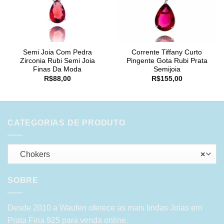
Semi Joia Com Pedra
Corrente Tiffany Curto
Zirconia Rubi Semi Joia
Pingente Gota Rubi Prata
Finas Da Moda
Semijoia
R$
88,00
R$
155,00
CATEGORIAS DE PRODUTO
Chokers
×
SOBRE
Desde 2010 a Waufen oferece as mais lindas Joias em
Prata Fina 925 para venda online.