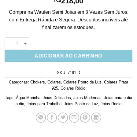
218,00
Compre na Waufen Semi Joias em 3 Vezes Sem Juros,
com Entrega Rápida e Segura. Descontos incríveis até
finalizarem os estoques.
Choker Pontos de Luz Agua Marinha Prata 925 Fosca Joias Mo
ADICIONAR AO CARRINHO
SKU:
7181-D
Categorias:
Chokers
,
Colares
,
Colares Ponto de Luz
,
Colares Prata
925
,
Colares Ródio
Tags:
Água Marinha
,
Joias Delicadas
,
Joias Modernas
,
Joias para o dia
a dia
,
Joias para Trabalho
,
Joias Ponto de Luz
,
Joias Rodio