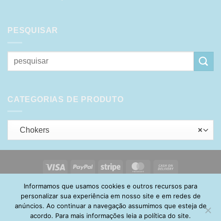
PESQUISAR
Pesquisar
por:
CATEGORIAS DE PRODUTO
Chokers
×
Visa
PayPal
Stripe
MasterCard
Cash
On
Informamos que usamos cookies e outros recursos para
HOME
SOBRE
POLÍTICA DE PRIVACIDADE
ENTREGA
Delivery
TROCA E DEVOLUÇÃO
GARANTIA
FAQ
CARRINHO
personalizar sua experiência em nosso site e em redes de
MINHA CONTA
CONTATO
anúncios. Ao continuar a navegação assumimos que esteja de
acordo. Para mais informações leia a política do site.