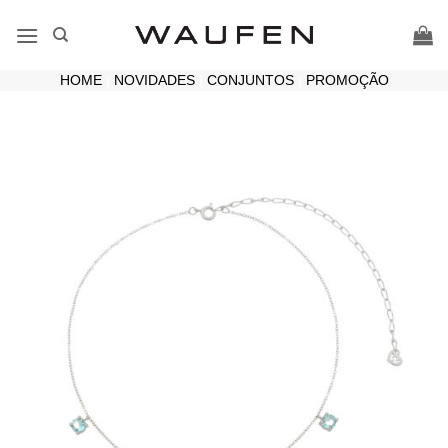
Skip
to
content
HOME
|
NOVIDADES
|
CONJUNTOS
|
PROMOÇÃO