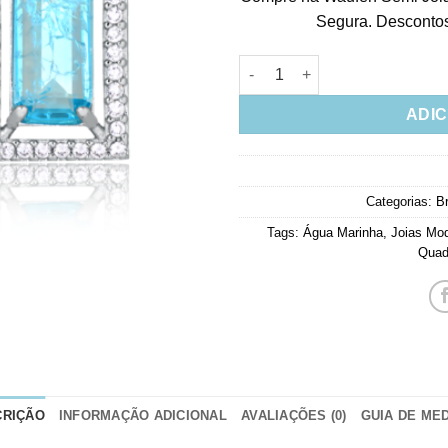
Segura. Descontos 
Brinco Retangulo Água Marinh
ADIC
Categorias:
B
Tags:
Água Marinha
,
Joias Mo
Quad
CRIÇÃO
INFORMAÇÃO ADICIONAL
AVALIAÇÕES (0)
GUIA DE ME