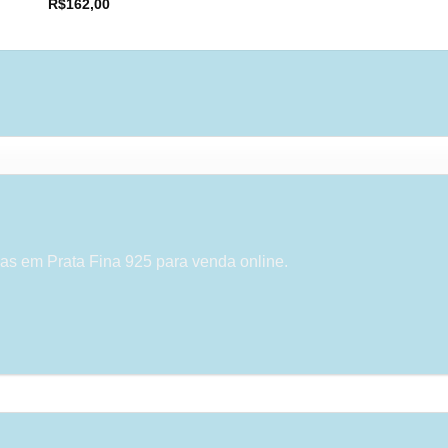
R$
162,00
as em Prata Fina 925 para venda online.