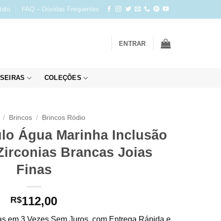
tato
FAQ – Dúvidas Frequentes
ENTRAR
SEIRAS
COLEÇÕES
/
Brincos
/
Brincos Ródio
lo Água Marinha Inclusão
Zirconias Brancas Joias
Finas
112,00
R$
s em 3 Vezes Sem Juros, com Entrega Rápida e