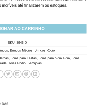
incríveis até finalizarem os estoques.
a Inclusão Envolto Por Zirconias Brancas Joias Finas quantidad
IONAR AO CARRINHO
SKU:
3946-D
rincos
,
Brincos Médios
,
Brincos Ródio
dernas
,
Joias para Festas
,
Joias para o dia a dia
,
Joias
rada
,
Joias Rodio
,
Semijoias
DIDAS