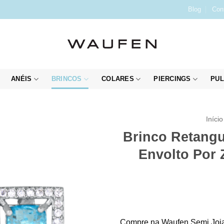
Blog
Con
ANÉIS
BRINCOS
COLARES
PIERCINGS
PUL
Início
Brinco Retangu
Envolto Por 
Compre na Waufen Semi Joia