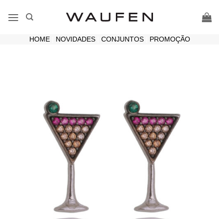
Skip
to
content
HOME
|
NOVIDADES
|
CONJUNTOS
|
PROMOÇÃO