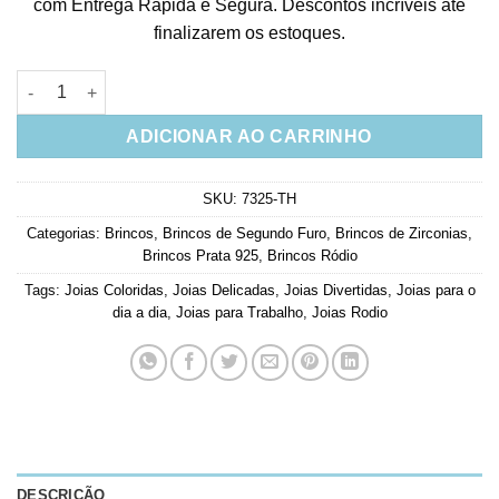
com Entrega Rápida e Segura. Descontos incríveis até
finalizarem os estoques.
Mini Brinco Pequeno de Taça de Coquetel Colorido Prata 925 
ADICIONAR AO CARRINHO
SKU:
7325-TH
Categorias:
Brincos
,
Brincos de Segundo Furo
,
Brincos de Zirconias
,
Brincos Prata 925
,
Brincos Ródio
Tags:
Joias Coloridas
,
Joias Delicadas
,
Joias Divertidas
,
Joias para o
dia a dia
,
Joias para Trabalho
,
Joias Rodio
DESCRIÇÃO