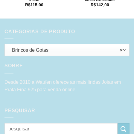
R$
115,00
R$
142,00
CATEGORIAS DE PRODUTO
Brincos de Gotas
×
SOBRE
Desde 2010 a Waufen oferece as mais lindas Joias em
Prata Fina 925 para venda online.
PESQUISAR
Pesquisar
por: