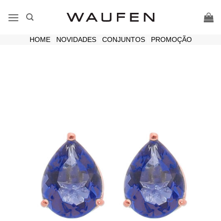
Skip
to
content
HOME
|
NOVIDADES
|
CONJUNTOS
|
PROMOÇÃO