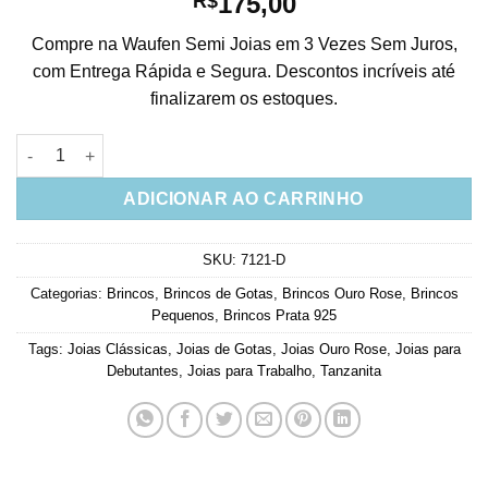
175,00
R$
Compre na Waufen Semi Joias em 3 Vezes Sem Juros,
com Entrega Rápida e Segura. Descontos incríveis até
finalizarem os estoques.
Brinco Gotinha Prata 925 Tanzanita Banho Ouro Rose Joias Cl
ADICIONAR AO CARRINHO
SKU:
7121-D
Categorias:
Brincos
,
Brincos de Gotas
,
Brincos Ouro Rose
,
Brincos
Pequenos
,
Brincos Prata 925
Tags:
Joias Clássicas
,
Joias de Gotas
,
Joias Ouro Rose
,
Joias para
Debutantes
,
Joias para Trabalho
,
Tanzanita