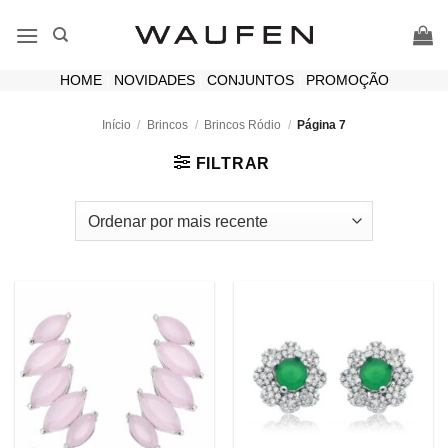
Skip
to
content
HOME
|
NOVIDADES
|
CONJUNTOS
|
PROMOÇÃO
Início
/
Brincos
/
Brincos Ródio
/
Página 7
FILTRAR