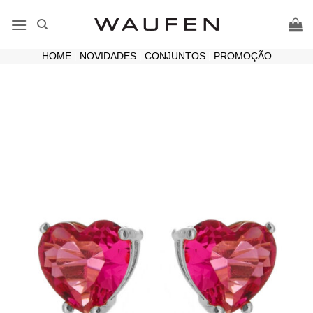
Skip
to
content
HOME
|
NOVIDADES
|
CONJUNTOS
|
PROMOÇÃO