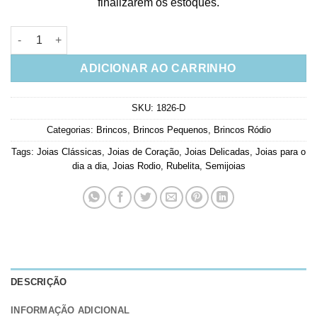
finalizarem os estoques.
Brinco Pequeno Delicado De Coração Rubi Rodio Semi Joia qu
ADICIONAR AO CARRINHO
SKU:
1826-D
Categorias:
Brincos
,
Brincos Pequenos
,
Brincos Ródio
Tags:
Joias Clássicas
,
Joias de Coração
,
Joias Delicadas
,
Joias para o
dia a dia
,
Joias Rodio
,
Rubelita
,
Semijoias
DESCRIÇÃO
INFORMAÇÃO ADICIONAL