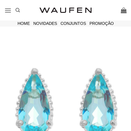
Skip
to
content
HOME
|
NOVIDADES
|
CONJUNTOS
|
PROMOÇÃO