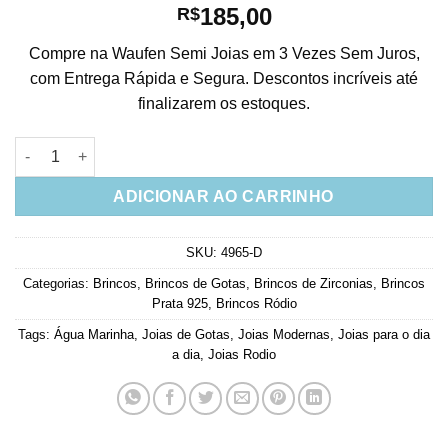
185,00
R$
Compre na Waufen Semi Joias em 3 Vezes Sem Juros,
com Entrega Rápida e Segura. Descontos incríveis até
finalizarem os estoques.
Brinco Prata 925 Gotinha Agua Marinha Com Galeria Cravejada 
ADICIONAR AO CARRINHO
SKU:
4965-D
Categorias:
Brincos
,
Brincos de Gotas
,
Brincos de Zirconias
,
Brincos
Prata 925
,
Brincos Ródio
Tags:
Água Marinha
,
Joias de Gotas
,
Joias Modernas
,
Joias para o dia
a dia
,
Joias Rodio