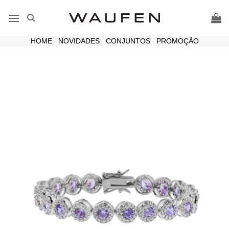
Skip
to
content
HOME
|
NOVIDADES
|
CONJUNTOS
|
PROMOÇÃO