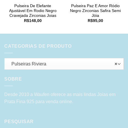
Pulseira De Elefante
Pulseira Paz E Amor Ródio
Ajustável Em Rodio Negro
Negro Zirconias Safira Semi
Cravejada Zirconias Joias
Jóia
R$
148,00
R$
95,00
CATEGORIAS DE PRODUTO
Pulseiras Riviera
×
SOBRE
Desde 2010 a Waufen oferece as mais lindas Joias em
Prata Fina 925 para venda online.
PESQUISAR