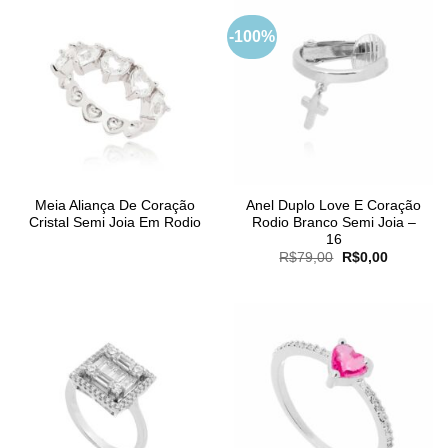
-100%
Meia Aliança De Coração
Anel Duplo Love E Coração
Cristal Semi Joia Em Rodio
Rodio Branco Semi Joia –
16
O
O
R$
79,00
R$
0,00
preço
preço
original
atual
era:
é:
R$79,00.
R$0,00.