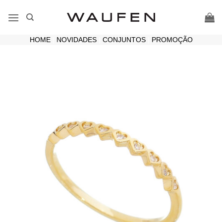
Skip
to
content
HOME
|
NOVIDADES
|
CONJUNTOS
|
PROMOÇÃO