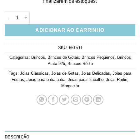
finalizarem os estoques.
Brinco Gota Princess Morganita Em Prata De Lei quantidade
ADICIONAR AO CARRINHO
SKU:
6615-D
Categorias:
Brincos
,
Brincos de Gotas
,
Brincos Pequenos
,
Brincos
Prata 925
,
Brincos Ródio
Tags:
Joias Clássicas
,
Joias de Gotas
,
Joias Delicadas
,
Joias para
Festas
,
Joias para o dia a dia
,
Joias para Trabalho
,
Joias Rodio
,
Morganita
DESCRIÇÃO