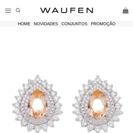
Skip
to
content
HOME
|
NOVIDADES
|
CONJUNTOS
|
PROMOÇÃO