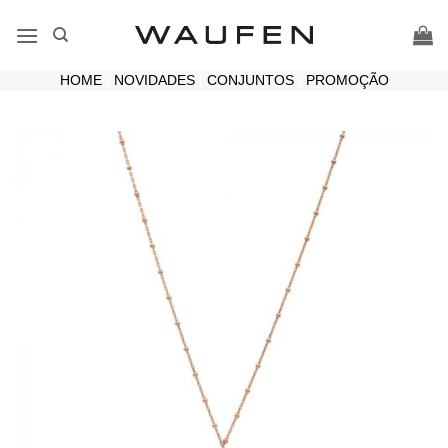
Skip
to
content
HOME
|
NOVIDADES
|
CONJUNTOS
|
PROMOÇÃO