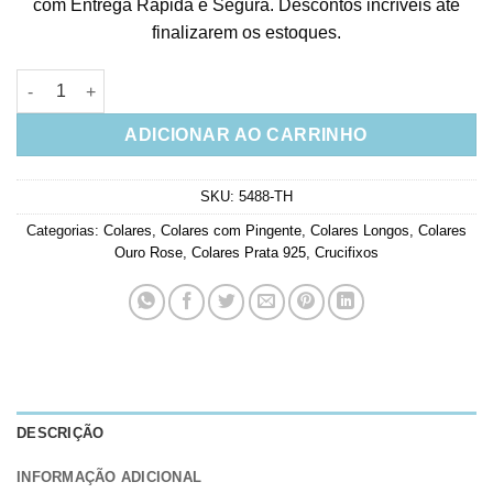
com Entrega Rápida e Segura. Descontos incríveis até
finalizarem os estoques.
Crucifixo Estiloso Longo De Bolinhas Prata 925 Rosé quantida
ADICIONAR AO CARRINHO
SKU:
5488-TH
Categorias:
Colares
,
Colares com Pingente
,
Colares Longos
,
Colares
Ouro Rose
,
Colares Prata 925
,
Crucifixos
DESCRIÇÃO
INFORMAÇÃO ADICIONAL