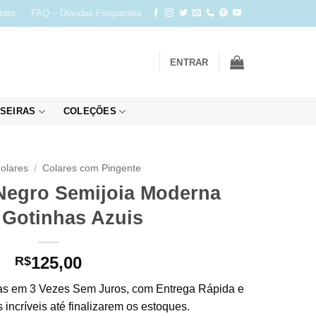
tato
FAQ – Dúvidas Frequentes
ENTRAR
SEIRAS
COLEÇÕES
olares
/
Colares com Pingente
Negro Semijoia Moderna
Gotinhas Azuis
125,00
R$
s em 3 Vezes Sem Juros, com Entrega Rápida e
incríveis até finalizarem os estoques.