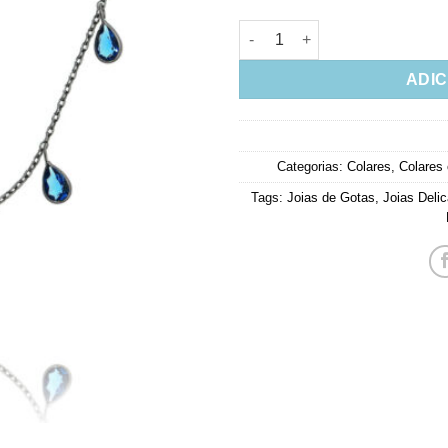
Colar Ródio Negro Semijoia M
ADIC
Categorias:
Colares
,
Colares
Tags:
Joias de Gotas
,
Joias Deli