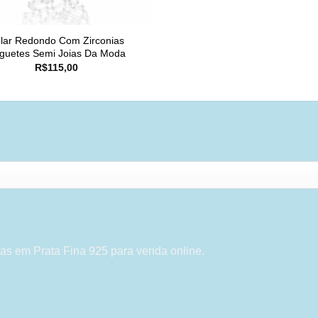
lar Redondo Com Zirconias
guetes Semi Joias Da Moda
R$
115,00
as em Prata Fina 925 para venda online.