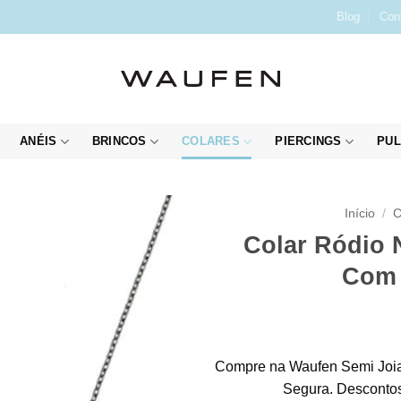
Blog
Con
ANÉIS
BRINCOS
COLARES
PIERCINGS
PUL
Início
/
C
Colar Ródio 
Com 
Compre na Waufen Semi Joia
Segura. Descontos 