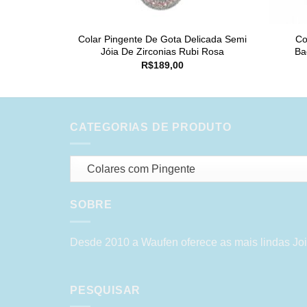
Colar Pingente De Gota Delicada Semi
Co
Jóia De Zirconias Rubi Rosa
Ba
R$
189,00
CATEGORIAS DE PRODUTO
Colares com Pingente
SOBRE
Desde 2010 a Waufen oferece as mais lindas Joi
PESQUISAR