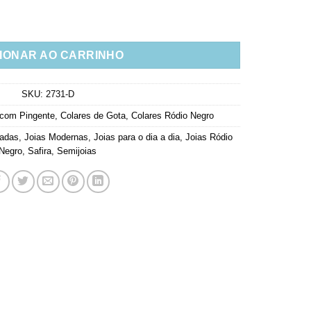
oderna Com Gotinhas Azuis quantidade
IONAR AO CARRINHO
SKU:
2731-D
 com Pingente
,
Colares de Gota
,
Colares Ródio Negro
cadas
,
Joias Modernas
,
Joias para o dia a dia
,
Joias Ródio
Negro
,
Safira
,
Semijoias