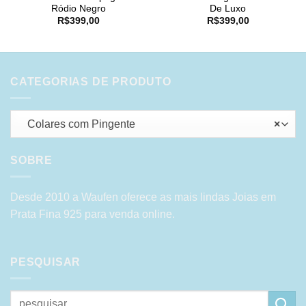
Ródio Negro
De Luxo
R$
399,00
R$
399,00
CATEGORIAS DE PRODUTO
Colares com Pingente
×
SOBRE
Desde 2010 a Waufen oferece as mais lindas Joias em
Prata Fina 925 para venda online.
PESQUISAR
Pesquisar