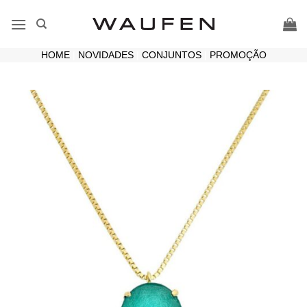
Skip
to
content
HOME
|
NOVIDADES
|
CONJUNTOS
|
PROMOÇÃO