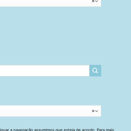
×
×
tinuar a navegação assumimos que esteja de acordo. Para mais