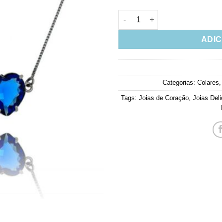
Colar Pingente De Corações Ró
ADIC
Categorias:
Colares
Tags:
Joias de Coração
,
Joias Del