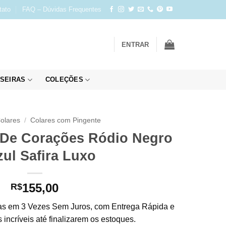
tato
FAQ – Dúvidas Frequentes
ENTRAR
SEIRAS
COLEÇÕES
olares
/
Colares com Pingente
 De Corações Ródio Negro
zul Safira Luxo
155,00
R$
s em 3 Vezes Sem Juros, com Entrega Rápida e
incríveis até finalizarem os estoques.