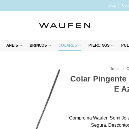
Blog
Con
ANÉIS
BRINCOS
COLARES
PIERCINGS
PUL
Início
/
C
Colar Pingente
E A
Compre na Waufen Semi Joia
Segura. Descontos 