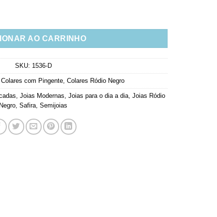
dio Negro E Azul Safira Luxo quantidade
IONAR AO CARRINHO
SKU:
1536-D
,
Colares com Pingente
,
Colares Ródio Negro
icadas
,
Joias Modernas
,
Joias para o dia a dia
,
Joias Ródio
Negro
,
Safira
,
Semijoias