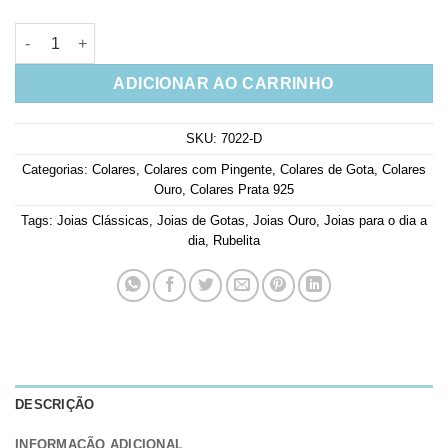
Colar Gotinha Alongada Rubelita Com Banho De Ouro Joias Em
ADICIONAR AO CARRINHO
SKU:
7022-D
Categorias:
Colares
,
Colares com Pingente
,
Colares de Gota
,
Colares
Ouro
,
Colares Prata 925
Tags:
Joias Clássicas
,
Joias de Gotas
,
Joias Ouro
,
Joias para o dia a
dia
,
Rubelita
DESCRIÇÃO
INFORMAÇÃO ADICIONAL