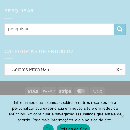
PESQUISAR
Pesquisar
por:
CATEGORIAS DE PRODUTO
Colares Prata 925
×
Visa
PayPal
Stripe
MasterCard
Cash
On
Informamos que usamos cookies e outros recursos para
HOME
SOBRE
POLÍTICA DE PRIVACIDADE
ENTREGA
Delivery
TROCA E DEVOLUÇÃO
GARANTIA
FAQ
CARRINHO
personalizar sua experiência em nosso site e em redes de
MINHA CONTA
CONTATO
anúncios. Ao continuar a navegação assumimos que esteja de
acordo. Para mais informações leia a política do site.
Ok
Política do Site