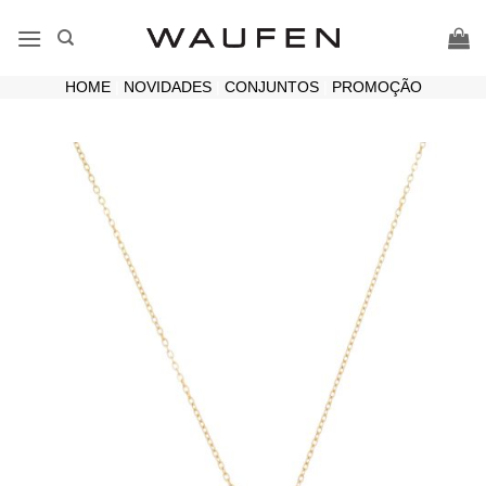
Skip
to
content
HOME
|
NOVIDADES
|
CONJUNTOS
|
PROMOÇÃO