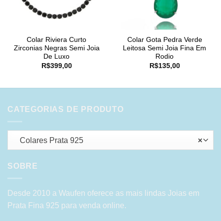
Colar Riviera Curto
Colar Gota Pedra Verde
Zirconias Negras Semi Joia
Leitosa Semi Joia Fina Em
De Luxo
Rodio
R$
399,00
R$
135,00
CATEGORIAS DE PRODUTO
Colares Prata 925
×
SOBRE
Desde 2010 a Waufen oferece as mais lindas Joias em
Prata Fina 925 para venda online.