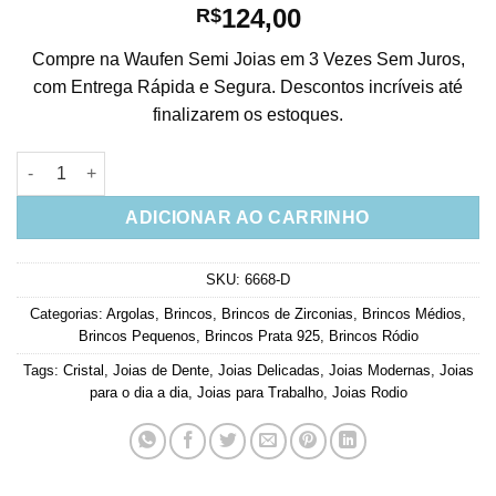
124,00
R$
Compre na Waufen Semi Joias em 3 Vezes Sem Juros,
com Entrega Rápida e Segura. Descontos incríveis até
finalizarem os estoques.
Brinco Dente Resina Marfim Cravejado Zirconias Prata 925 (Un
ADICIONAR AO CARRINHO
SKU:
6668-D
Categorias:
Argolas
,
Brincos
,
Brincos de Zirconias
,
Brincos Médios
,
Brincos Pequenos
,
Brincos Prata 925
,
Brincos Ródio
Tags:
Cristal
,
Joias de Dente
,
Joias Delicadas
,
Joias Modernas
,
Joias
para o dia a dia
,
Joias para Trabalho
,
Joias Rodio