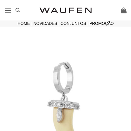
Skip
to
content
HOME
|
NOVIDADES
|
CONJUNTOS
|
PROMOÇÃO