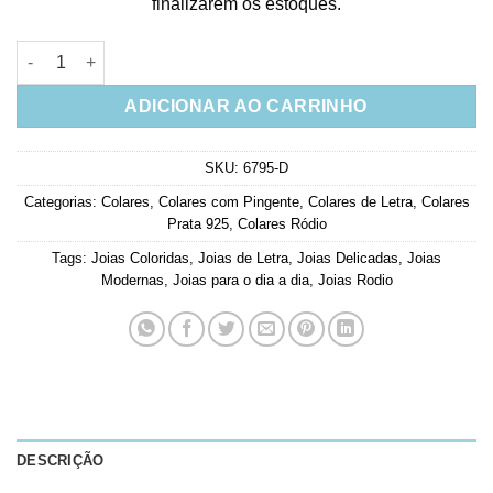
finalizarem os estoques.
Colar Com a Letra V Colorida Em Prata 925 quantidade
ADICIONAR AO CARRINHO
SKU:
6795-D
Categorias:
Colares
,
Colares com Pingente
,
Colares de Letra
,
Colares
Prata 925
,
Colares Ródio
Tags:
Joias Coloridas
,
Joias de Letra
,
Joias Delicadas
,
Joias
Modernas
,
Joias para o dia a dia
,
Joias Rodio
DESCRIÇÃO