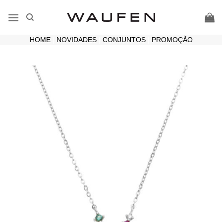
Skip
to
content
HOME
|
NOVIDADES
|
CONJUNTOS
|
PROMOÇÃO