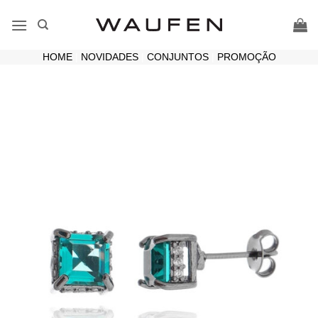
Skip
to
content
HOME
|
NOVIDADES
|
CONJUNTOS
|
PROMOÇÃO