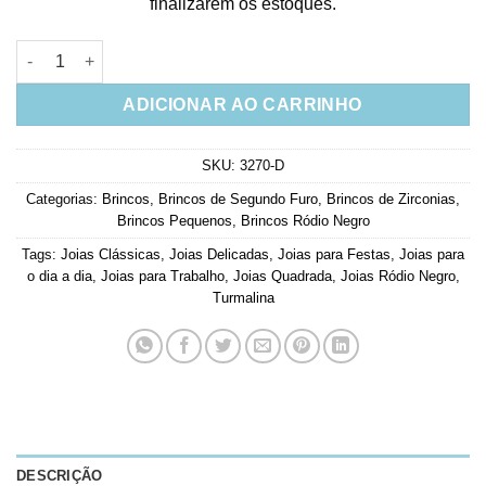
finalizarem os estoques.
Brinco Turmalina Quadrado Rodio Negro Galeria Cravejada Sem
ADICIONAR AO CARRINHO
SKU:
3270-D
Categorias:
Brincos
,
Brincos de Segundo Furo
,
Brincos de Zirconias
,
Brincos Pequenos
,
Brincos Ródio Negro
Tags:
Joias Clássicas
,
Joias Delicadas
,
Joias para Festas
,
Joias para
o dia a dia
,
Joias para Trabalho
,
Joias Quadrada
,
Joias Ródio Negro
,
Turmalina
DESCRIÇÃO