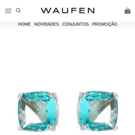
Skip
to
content
HOME
|
NOVIDADES
|
CONJUNTOS
|
PROMOÇÃO