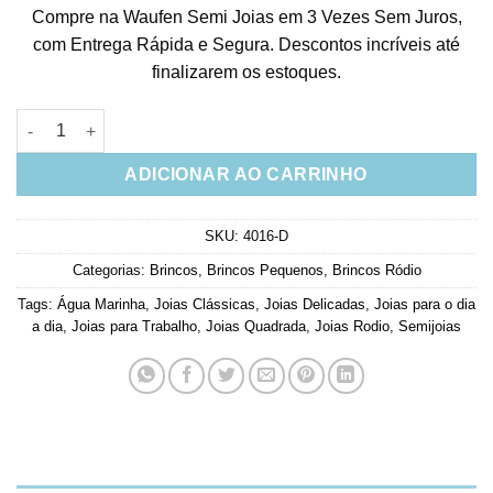
Compre na Waufen Semi Joias em 3 Vezes Sem Juros,
com Entrega Rápida e Segura. Descontos incríveis até
finalizarem os estoques.
Brinco Quadrado Agua Marinha Em Rodio Branco Joia Fina qu
ADICIONAR AO CARRINHO
SKU:
4016-D
Categorias:
Brincos
,
Brincos Pequenos
,
Brincos Ródio
Tags:
Água Marinha
,
Joias Clássicas
,
Joias Delicadas
,
Joias para o dia
a dia
,
Joias para Trabalho
,
Joias Quadrada
,
Joias Rodio
,
Semijoias