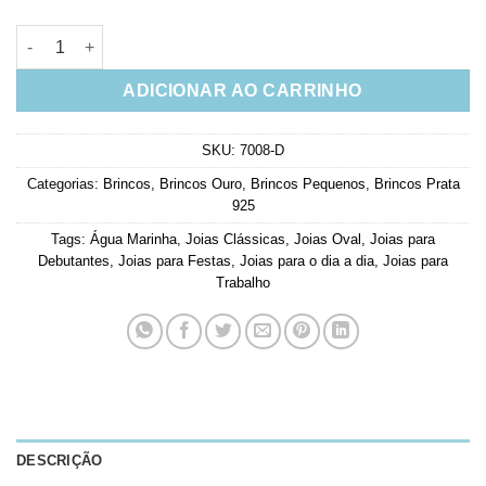
Brinco Prata 925 Oval Agua Marinha Pequeno Ouro Joias Delic
ADICIONAR AO CARRINHO
SKU:
7008-D
Categorias:
Brincos
,
Brincos Ouro
,
Brincos Pequenos
,
Brincos Prata
925
Tags:
Água Marinha
,
Joias Clássicas
,
Joias Oval
,
Joias para
Debutantes
,
Joias para Festas
,
Joias para o dia a dia
,
Joias para
Trabalho
DESCRIÇÃO