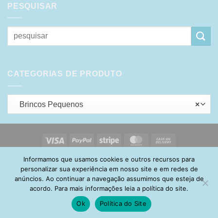
PESQUISAR
Pesquisar
por:
CATEGORIAS DE PRODUTO
Brincos Pequenos
×
Visa
PayPal
Stripe
MasterCard
Cash
On
Informamos que usamos cookies e outros recursos para
HOME
SOBRE
POLÍTICA DE PRIVACIDADE
ENTREGA
Delivery
TROCA E DEVOLUÇÃO
GARANTIA
FAQ
CARRINHO
personalizar sua experiência em nosso site e em redes de
MINHA CONTA
CONTATO
anúncios. Ao continuar a navegação assumimos que esteja de
acordo. Para mais informações leia a política do site.
Ok
Política do Site