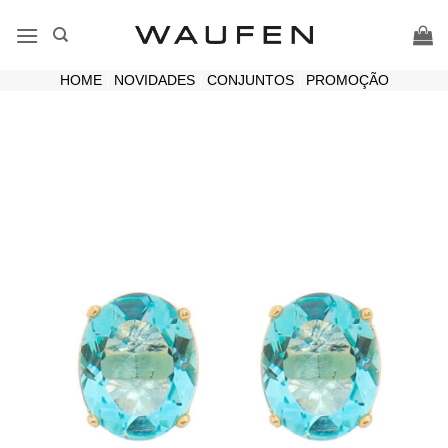
Skip
to
content
HOME
|
NOVIDADES
|
CONJUNTOS
|
PROMOÇÃO