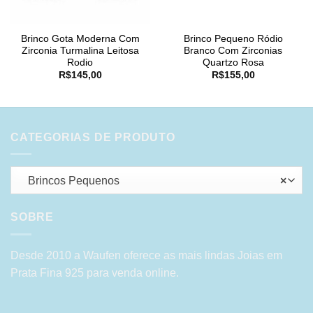
Brinco Gota Moderna Com
Brinco Pequeno Ródio
Zirconia Turmalina Leitosa
Branco Com Zirconias
Rodio
Quartzo Rosa
R$
145,00
R$
155,00
CATEGORIAS DE PRODUTO
Brincos Pequenos
×
SOBRE
Desde 2010 a Waufen oferece as mais lindas Joias em
Prata Fina 925 para venda online.