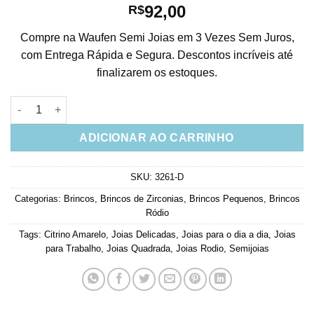
92,00
R$
Compre na Waufen Semi Joias em 3 Vezes Sem Juros,
com Entrega Rápida e Segura. Descontos incríveis até
finalizarem os estoques.
Brinco Pequeno Quadrado Citrino Amarelo Rodio Semi Joia qu
ADICIONAR AO CARRINHO
SKU:
3261-D
Categorias:
Brincos
,
Brincos de Zirconias
,
Brincos Pequenos
,
Brincos
Ródio
Tags:
Citrino Amarelo
,
Joias Delicadas
,
Joias para o dia a dia
,
Joias
para Trabalho
,
Joias Quadrada
,
Joias Rodio
,
Semijoias