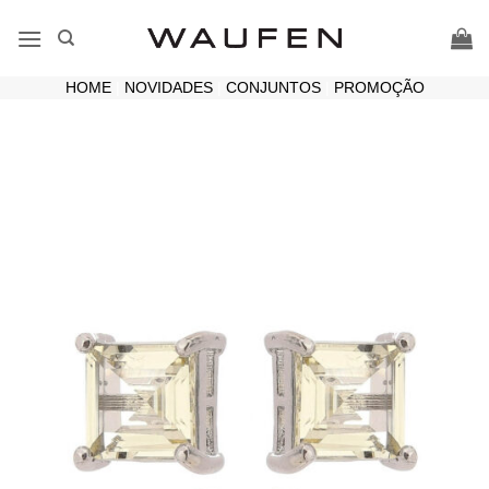
Skip
to
content
HOME
|
NOVIDADES
|
CONJUNTOS
|
PROMOÇÃO