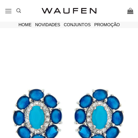
Skip
to
content
HOME
|
NOVIDADES
|
CONJUNTOS
|
PROMOÇÃO