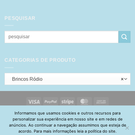
PESQUISAR
Pesquisar
por:
CATEGORIAS DE PRODUTO
Brincos Ródio
×
Visa
PayPal
Stripe
MasterCard
Cash
On
Informamos que usamos cookies e outros recursos para
HOME
SOBRE
POLÍTICA DE PRIVACIDADE
ENTREGA
Delivery
TROCA E DEVOLUÇÃO
GARANTIA
FAQ
CARRINHO
personalizar sua experiência em nosso site e em redes de
MINHA CONTA
CONTATO
anúncios. Ao continuar a navegação assumimos que esteja de
acordo. Para mais informações leia a política do site.