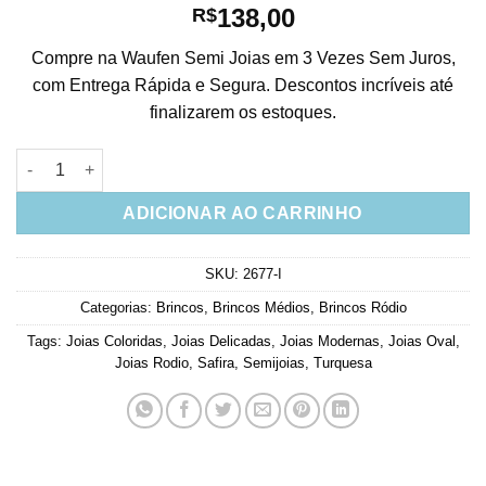
138,00
R$
Compre na Waufen Semi Joias em 3 Vezes Sem Juros,
com Entrega Rápida e Segura. Descontos incríveis até
finalizarem os estoques.
Brinco Oval Safira E Turquesa Com Banho De Rodio Semi Joias
ADICIONAR AO CARRINHO
SKU:
2677-I
Categorias:
Brincos
,
Brincos Médios
,
Brincos Ródio
Tags:
Joias Coloridas
,
Joias Delicadas
,
Joias Modernas
,
Joias Oval
,
Joias Rodio
,
Safira
,
Semijoias
,
Turquesa