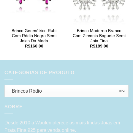
Brinco Geométrico Rubi
Brinco Moderno Branco
Com Ródio Negro Semi
Com Zirconia Baguete Semi
Joias Da Moda
Joia Fina
R$
160,00
R$
189,00
CATEGORIAS DE PRODUTO
Brincos Ródio
×
SOBRE
Desde 2010 a Waufen oferece as mais lindas Joias em
Prata Fina 925 para venda online.