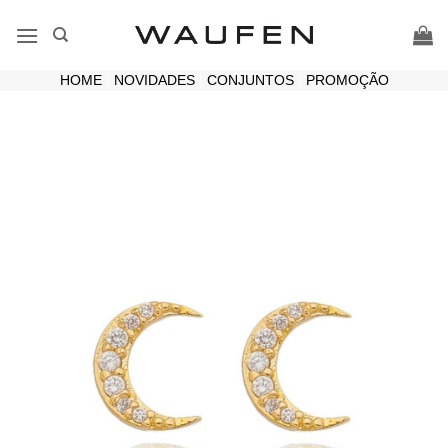
Skip
to
content
HOME
|
NOVIDADES
|
CONJUNTOS
|
PROMOÇÃO