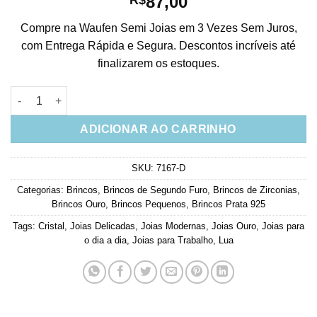
87,00
Compre na Waufen Semi Joias em 3 Vezes Sem Juros,
com Entrega Rápida e Segura. Descontos incríveis até
finalizarem os estoques.
Brinco mini lua cravejada prata 925 banho ouro quantidade
ADICIONAR AO CARRINHO
SKU:
7167-D
Categorias:
Brincos
,
Brincos de Segundo Furo
,
Brincos de Zirconias
,
Brincos Ouro
,
Brincos Pequenos
,
Brincos Prata 925
Tags:
Cristal
,
Joias Delicadas
,
Joias Modernas
,
Joias Ouro
,
Joias para
o dia a dia
,
Joias para Trabalho
,
Lua