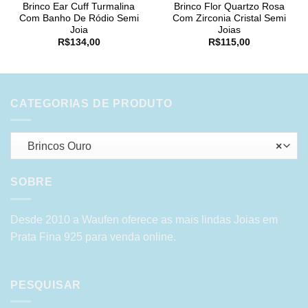
Brinco Ear Cuff Turmalina
Brinco Flor Quartzo Rosa
Com Banho De Ródio Semi
Com Zirconia Cristal Semi
Joia
Joias
R$
134,00
R$
115,00
CATEGORIAS DE PRODUTO
Brincos Ouro
×
SOBRE
Desde 2010 a Waufen oferece as mais lindas Joias em
Prata Fina 925 para venda online.
PESQUISAR