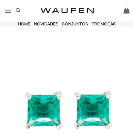
Skip
to
content
HOME
|
NOVIDADES
|
CONJUNTOS
|
PROMOÇÃO