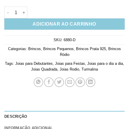
Brinco luxo quadrado turmalina rodio joias em prata 925 quant
ADICIONAR AO CARRINHO
SKU:
6880-D
Categorias:
Brincos
,
Brincos Pequenos
,
Brincos Prata 925
,
Brincos
Ródio
Tags:
Joias para Debutantes
,
Joias para Festas
,
Joias para o dia a dia
,
Joias Quadrada
,
Joias Rodio
,
Turmalina
DESCRIÇÃO
INFORMAÇÃO ADICIONAL