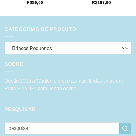
R$
99,00
R$
167,00
CATEGORIAS DE PRODUTO
Brincos Pequenos
×
SOBRE
Desde 2010 a Waufen oferece as mais lindas Joias em
Prata Fina 925 para venda online.
PESQUISAR
Pesquisar
por: